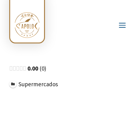
Saltar
al
contenido
ME
0.00
0
Supermercados